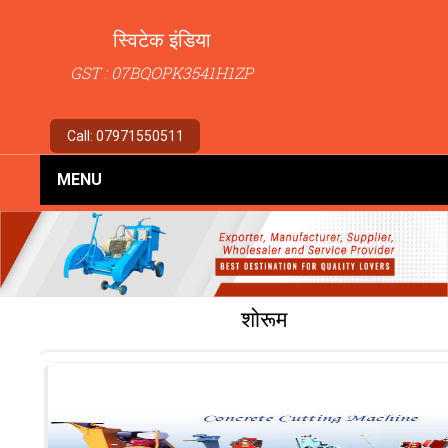
स्विटेक इंडिया
GST : 07BQOPK3541H1ZP
Call:
07971550511
MENU
शोरूम